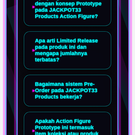
dengan konsep Prototype
pada JACKPOT33
Products Action Figure?
Apa arti Limited Release
pada produk ini dan
mengapa jumlahnya
terbatas?
Bagaimana sistem Pre-
Order pada JACKPOT33
Products bekerja?
Apakah Action Figure
Prototype ini termasuk
item koleksi atau produk