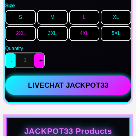
Size
S
M
L
XL
2XL
3XL
4XL
5XL
Quantity
-
+
LIVECHAT JACKPOT33
JACKPOT33 Products