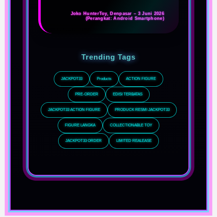
Joko HunterToy, Denpasar – 3 Juni 2026
(Perangkat: Android Smartphone)
Trending Tags
JACKPOT33
Products
ACTION FIGURE
PRE-ORDER
EDISI TERBATAS
JACKPOT33 ACTION FIGURE
PRODUCK RESMI JACKPOT33
FIGURE LANGKA
COLLECTIONABLE TOY
JACKPOT33 ORDER
LIMITED REALEASE