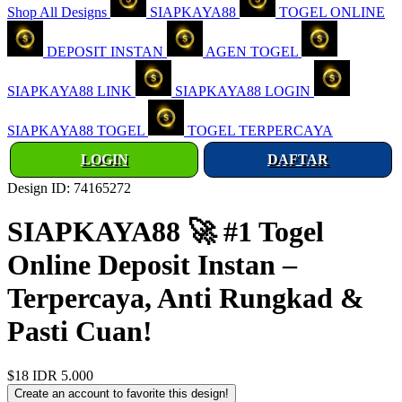
Shop All Designs
SIAPKAYA88
TOGEL ONLINE
DEPOSIT INSTAN
AGEN TOGEL
SIAPKAYA88 LINK
SIAPKAYA88 LOGIN
SIAPKAYA88 TOGEL
TOGEL TERPERCAYA
LOGIN
DAFTAR
Design ID: 74165272
SIAPKAYA88 🚀 #1 Togel
Online Deposit Instan –
Terpercaya, Anti Rungkad &
Pasti Cuan!
$18
IDR 5.000
Create an account to favorite this design!