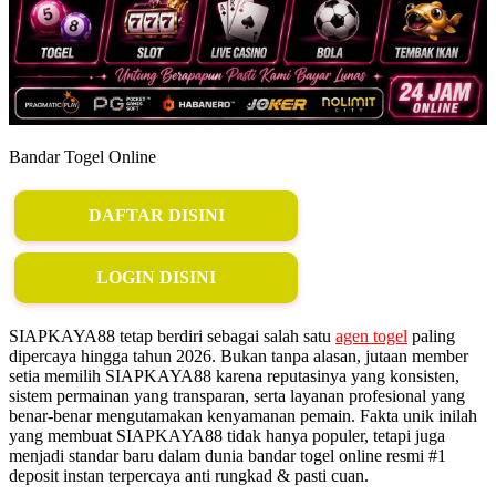
Bandar Togel Online
DAFTAR DISINI
LOGIN DISINI
SIAPKAYA88 tetap berdiri sebagai salah satu
agen togel
paling
dipercaya hingga tahun 2026. Bukan tanpa alasan, jutaan member
setia memilih SIAPKAYA88 karena reputasinya yang konsisten,
sistem permainan yang transparan, serta layanan profesional yang
benar-benar mengutamakan kenyamanan pemain. Fakta unik inilah
yang membuat SIAPKAYA88 tidak hanya populer, tetapi juga
menjadi standar baru dalam dunia bandar togel online resmi #1
deposit instan terpercaya anti rungkad & pasti cuan.